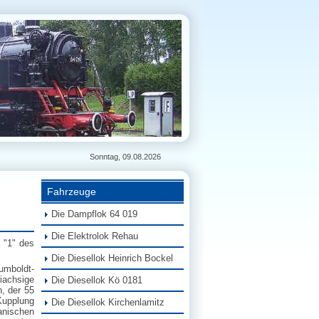
Sonntag, 09.08.2026
Fahrzeuge
Die Dampflok 64 019
Die Elektrolok Rehau
 "1" des
Die Diesellok Heinrich Bockel
umboldt-
iachsige
Die Diesellok Kö 0181
, der 55
 Kupplung
Die Diesellok Kirchenlamitz
anischen