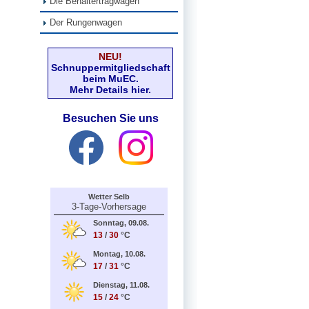
Die Behältertragwagen
Der Rungenwagen
NEU!
Schnuppermitgliedschaft
beim MuEC.
Mehr Details hier.
Besuchen Sie uns
Wetter Selb
3-Tage-Vorhersage
Sonntag, 09.08.
13
/
30
°C
Montag, 10.08.
17
/
31
°C
Dienstag, 11.08.
15
/
24
°C