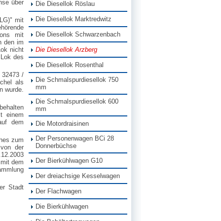
chse über
Die Diesellok Röslau
Die Diesellok Marktredwitz
LG)" mit
ehörende
Die Diesellok Schwarzenbach
gons mit
n den im
ok nicht
Die Diesellok Arzberg
 Lok des
Die Diesellok Rosenthal
32473 /
Die Schmalspurdiesellok 750
chel als
mm
n wurde.
Die Schmalspurdiesellok 600
behalten
mm
it einem
auf dem
Die Motordraisinen
Der Personenwagen BCi 28
ches zum
Donnerbüchse
von der
.12.2003
Der Bierkühlwagen G10
 mit dem
Sammlung
Der dreiachsige Kesselwagen
er Stadt
Der Flachwagen
Die Bierkühlwagen