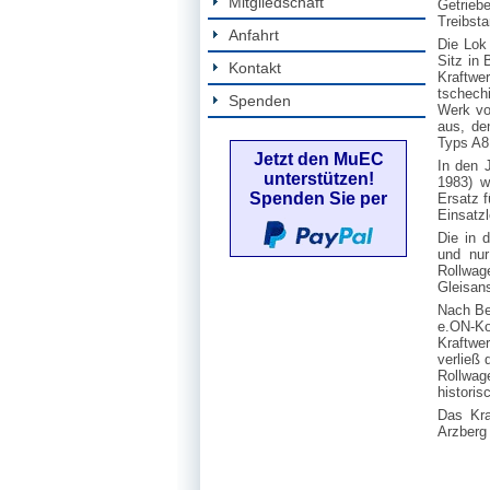
Mitgliedschaft
Getriebe
Treibsta
Anfahrt
Die Lok
Sitz in
Kontakt
Kraftwe
tschech
Spenden
Werk vo
aus, de
Typs A8
Jetzt den MuEC
In den 
unterstützen!
1983) w
Spenden Sie per
Ersatz 
Einsatz
Die in 
und nur
Rollwa
Gleisan
Nach Be
e.ON-K
Kraftwe
verließ
Rollwag
histori
Das Kra
Arzberg 